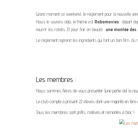
Grand moment ce weekend, le règlement pour la nouvelle année
Nous le savions déjà, le thème est
Robomovies
: départ de
nourrir les robots. Et pour finir en beauté :
une montée des
Le règlement reprend les ingrédients qui font un bon film, du r
Les membres :
Nous sommes fières de vous présenter (une partie de) la nouv
Le club compte à présent 22 élèves dont une majorité en 1ère 
Tous les membres sont prêts, motivés et remontés à bloc !