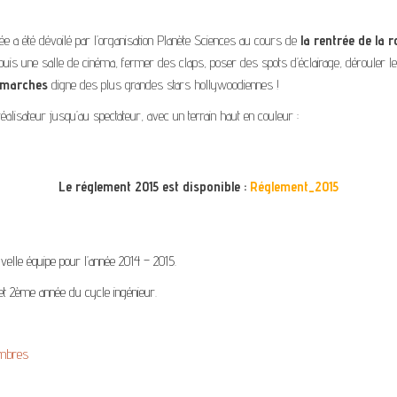
 a été dévoilé par l’organisation Planète Sciences au cours de
la rentrée de la 
puis une salle de cinéma, fermer des claps, poser des spots d’éclairage, dérouler 
 marches
digne des plus grandes stars hollywoodiennes !
éalisateur jusqu’au spectateur, avec un terrain haut en couleur :
Le réglement 2015 est disponible :
Réglement_2015
elle équipe pour l’année 2014 – 2015.
et 2ème année du cycle ingénieur.