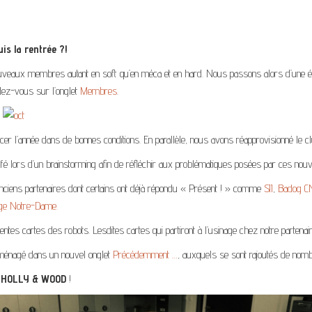
is la rentrée ?!
uveaux membres autant en soft qu’en méca et en hard. Nous passons alors d’une équi
dez-vous sur l’onglet
Membres
.
cer l’année dans de bonnes conditions. En parallèle, nous avons réapprovisionné le c
ffé lors d’un brainstorming afin de réfléchir aux problématiques posées par ces nou
ciens partenaires dont certains ont déjà répondu « Présent ! » comme
SII
,
Badog C
ège Notre-Dame.
tes cartes des robots. Lesdites cartes qui partiront à l’usinage chez notre partena
 déménagé dans un nouvel onglet
Précédemment …
, auxquels se sont rajoutés de nom
t
HOLLY & WOOD
!