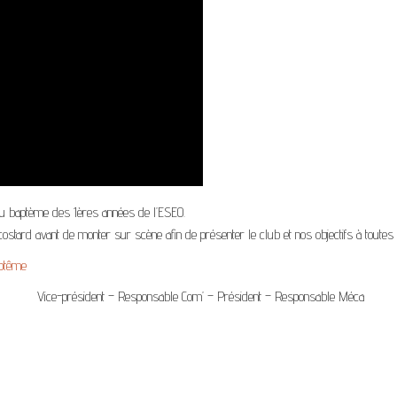
s du baptème des 1ères années de l’ESEO.
 costard avant de monter sur scène afin de présenter le club et nos objectifs à toute
Vice-président – Responsable Com’ – Président – Responsable Méca