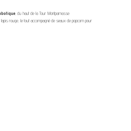
robotique
, du haut de la Tour Montparnasse.
le tapis rouge, le tout accompagné de seaux de popcorn pour