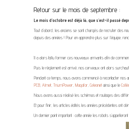
Retour sur le mois de septembre :
Le mois d’octobre est déjà là, que s’est-il passé depu
Tout d’abord, les anciens se sont chargés de recruter des no
depuis des années ! Pour en apprendre plus sur l’équipe, ren
Il a alors fallu former ces nouveaux arrivants afin de commen
Puis le règlement est arrivé, nos cerveaux ont alors surchau
Pendant ce temps, nous avons commencé à recontacter nos an
PCB
,
Almet
,
TriumPower
,
Magafor
,
Celeonet
ainsi que le
Coll
Nous avons aussi réalisé les schémas et routages des différen
Et pour finir, les articles édités les années précédentes ont
Un dernier point important : cette année les robots s’appelleron