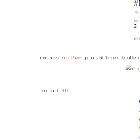
… mais aussi
Trium Power
qui nous fait l’honneur de publier 
Et pour finir l’
ESEO
: