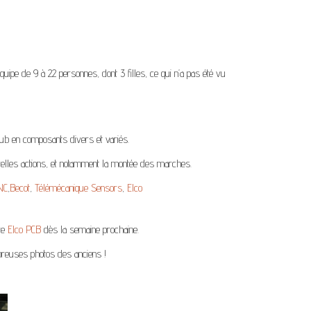
pe de 9 à 22 personnes, dont 3 filles, ce qui n’a pas été vu
lub en composants divers et variés.
velles actions, et notamment la montée des marches.
NC
,
Becot
,
Télémécanique Sensors
,
Elco
ire
Elco PCB
dès la semaine prochaine.
breuses photos des anciens !