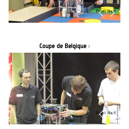
Previ
Next
ous
Coupe de Belgique :
Previ
Next
ous