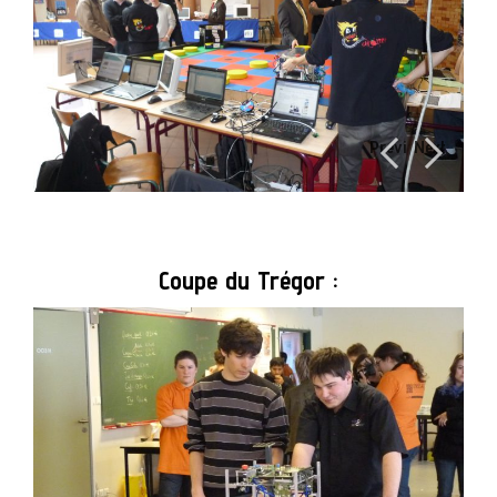
Previ
Next
ous
Coupe du Trégor :