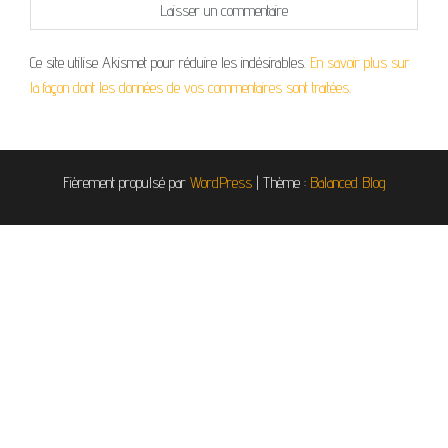
Ce site utilise Akismet pour réduire les indésirables.
En savoir plus sur
la façon dont les données de vos commentaires sont traitées
.
Fièrement propulsé par
WordPress
|
Thème :
Balanced Blog