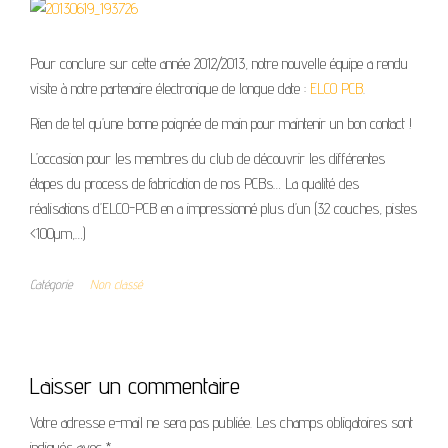
Pour conclure sur cette année 2012/2013, notre nouvelle équipe a rendu
visite à notre partenaire électronique de longue date :
ELCO PCB
.
Rien de tel qu’une bonne poignée de main pour maintenir un bon contact !
L’occasion pour les membres du club de découvrir les différentes
étapes du process de fabrication de nos PCBs… La qualité des
réalisations d’ELCO-PCB en a impressionné plus d’un (32 couches, pistes
<100µm,…)
Catégorie
Non classé
Laisser un commentaire
Votre adresse e-mail ne sera pas publiée.
Les champs obligatoires sont
indiqués avec
*