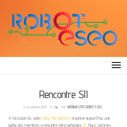
ROBOT ESEO
Rencontre SII
6 novembre 2014
0
Par
WEBMASTER ROBOT ESEO
A l’occasion du salon
Anjou Perspectives
organisé aujourd’hui, une
partie des membres a rencontré notre partenaire
SII
. Nous sommes