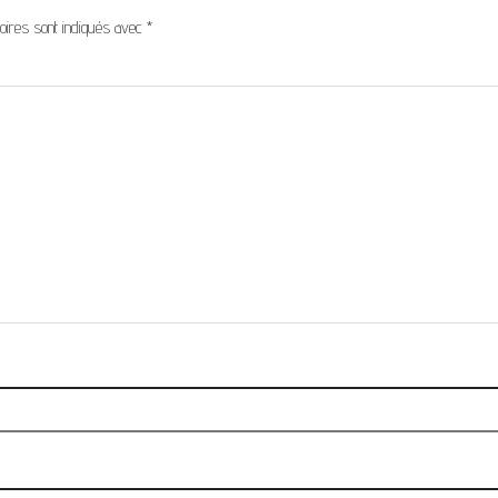
oires sont indiqués avec
*