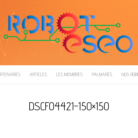
RTENAIRES
ARTICLES
LES MEMBRES
PALMARÈS
NOS RO
DSCF04421-150×150