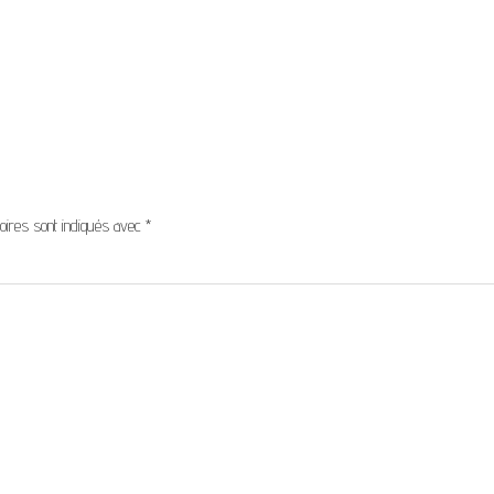
oires sont indiqués avec
*