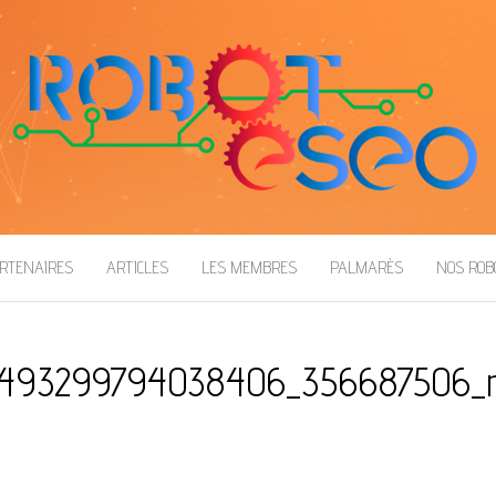
RTENAIRES
ARTICLES
LES MEMBRES
PALMARÈS
NOS RO
493299794038406_356687506_n