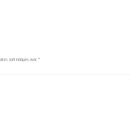
oires sont indiqués avec
*