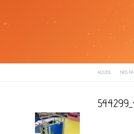
ROBOT ESEO
ACCUEIL
NOS PA
544299_