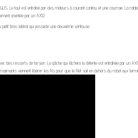
GUS. Le tout est entraîné par des moteurs à courant continu et une courroie. La rotatio
lement orientée par un AX12.
u petit bras latéral qui possède une deuxième ventouse.
avec des ressorts de torsion. La gâche qui lâchera la détente est entraînée par un AX12.
troaimants viennent libérer les fils pour que le filet soit en dehors du robot aux ter