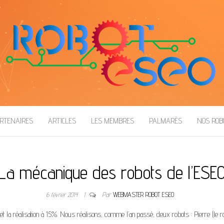
RTENAIRES
ARTICLES
LES MEMBRES
PALMARÈS
NOS RO
La mécanique des robots de l’ESE
6 février 2014
1
Par
WEBMASTER ROBOT ESEO
 la réalisation à 15%. Nous réalisons, comme l’an passé, deux robots : Pierre (le robo