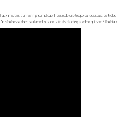
bot aux moyens d’un vérin pneumatique. Il possède une trappe au-dessous, contrôlée 
 On s’intéresse donc seulement aux deux fruits de chaque arbre qui sont à l’intérieur