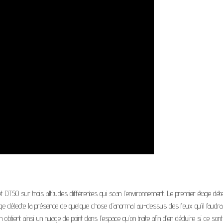
 DT50 sur trois altitudes différentes qui scan l’environnement. Le premier étage dét
age détecte la présence de quelque chose d’anormal au-dessus des feux qu’il faudra p
obtient ainsi un nuage de point dans l’espace qu’on traite afin d’en déduire si ce sont