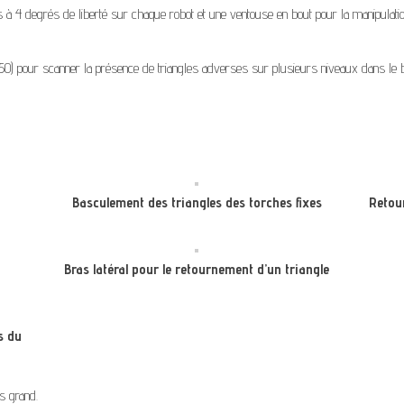
à 4 degrés de liberté sur chaque robot et une ventouse en bout pour la manipulatio
50) pour scanner la présence de triangles adverses sur plusieurs niveaux dans le b
Basculement des triangles des torches fixes
Retou
Bras latéral pour le retournement d’un triangle
s du
us grand.