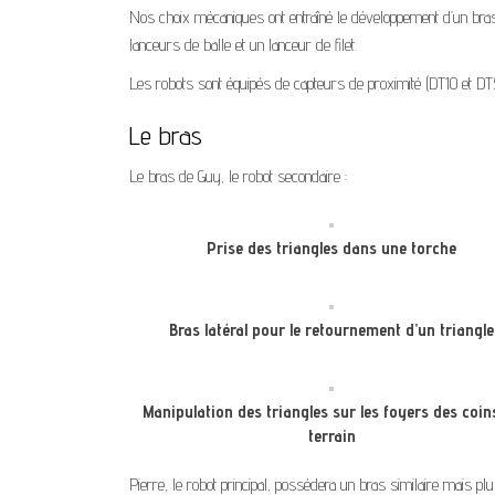
Nos choix mécaniques ont entraîné le développement d’un bras 
lanceurs de balle et un lanceur de filet.
Les robots sont équipés de capteurs de proximité (DT10 et DT
Le bras
Le bras de Guy, le robot secondaire :
Prise des triangles dans une torche
Bras latéral pour le retournement d’un triangle
Manipulation des triangles sur les foyers des coin
terrain
Pierre, le robot principal, possédera un bras similaire mais pl