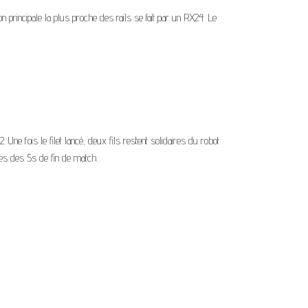
n principale la plus proche des rails se fait par un RX24. Le
 Une fois le filet lancé, deux fils restent solidaires du robot
mes des 5s de fin de match.