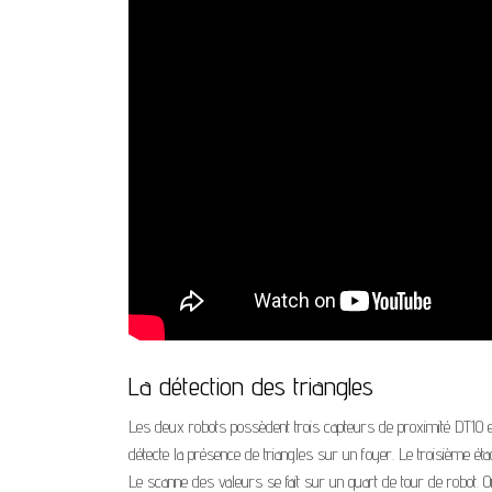
La détection des triangles
Les deux robots possèdent trois capteurs de proximité DT10 et
détecte la présence de triangles sur un foyer. Le troisième ét
Le scanne des valeurs se fait sur un quart de tour de robot. On 