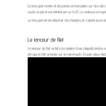
Ce bras peut monter et descendre en translation sur des rails I
coude se plie et est entraîné par un Ax12. La ventouse est éga
Le bras permet de retourner des triangles en s’aidant aussi d
Le lanceur de filet
Le lanceur de filet se fait à la manière d’une catapulte tendue 
afin que le filet se tende sur le mammouth. Ensuite, deux élec