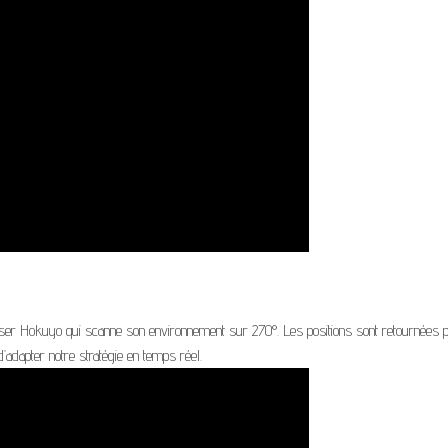
laser Hokuyo qui scanne son environnement sur 270°. Les positions sont retournées p
 d’adapter notre stratégie en temps réel.