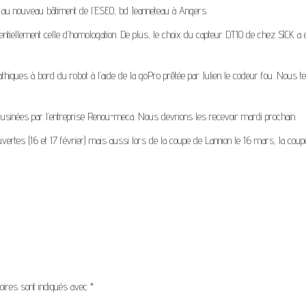
es au nouveau bâtiment de l’ESEO, bd Jeanneteau à Angers.
sentiellement celle d’homologation. De plus, le choix du capteur DT10 de chez SICK a 
ques à bord du robot à l’aide de la goPro prêtée par Julien le codeur fou. Nous t
 usinées par l’entreprise Renou-meca. Nous devrions les recevoir mardi prochain.
uvertes (16 et 17 février) mais aussi lors de la coupe de Lannion le 16 mars, la cou
oires sont indiqués avec
*