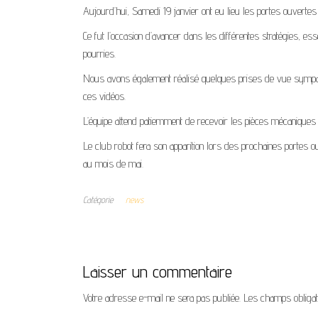
Aujourd’hui, Samedi 19 janvier ont eu lieu les portes ouvert
Ce fut l’occasion d’avancer dans les différentes stratégies, es
pourries.
Nous avons également réalisé quelques prises de vue sympathi
ces vidéos.
L’équipe attend patiemment de recevoir les pièces mécaniques
Le club robot fera son apparition lors des prochaines portes o
au mois de mai.
Catégorie
news
Laisser un commentaire
Votre adresse e-mail ne sera pas publiée.
Les champs obligat