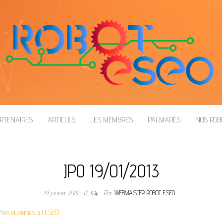
RTENAIRES
ARTICLES
LES MEMBRES
PALMARÈS
NOS RO
JPO 19/01/2013
19 janvier 2013
0
Par
WEBMASTER ROBOT ESEO