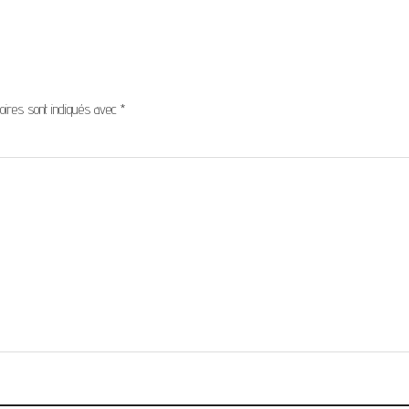
oires sont indiqués avec
*