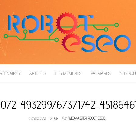
RTENAIRES
ARTICLES
LES MEMBRES
PALMARÈS
NOS RO
072_493299767371742_4518646
4 mars 2013
0
Par
WEBMASTER ROBOT ESEO