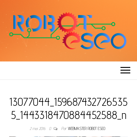
ROBOT ESEO
13077044_159687432726535
5_1443318470884452588_n
2 mai 2016
0
Par
WEBMASTER ROBOT ESEO