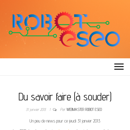
ROBOT ESEO
Du savoir faire (à souder)
31 janvier 2013
1
Par
WEBMASTER ROBOT ESEO
Un peu de news pour ce jeudi 31 janvier 2013.