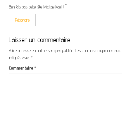
Ben fais pas cette tête Mickaelkael ! ^^
Répondre
Laisser un commentaire
Votre adresse e-mail ne sera pas publiée.
Les champs obligatoires sont
indiqués avec
*
Commentaire
*