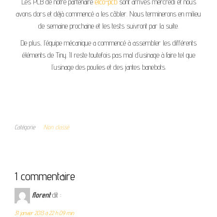
Les PCB de notre partenaire
elco-pcb
sont arrivés mercredi et nous
avons dors et déjà commencé a les câbler. Nous terminerons en milieu
de semaine prochaine et les tests suivront par la suite.
De plus, l’équipe mécanique a commencé à assembler les différents
éléments de Tiny. Il reste toutefois pas mal d’usinage à faire tel que
l’usinage des poulies et des jantes banebots.
Catégorie
Non classé
1 commentaire
florent
dit :
31 janvier 2013 à 22 h 09 min